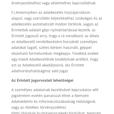
érvényesítéséhez vagy védelméhez kapcsolódnak.
f.) Amennyiben az adatkezelés hozzájáruláson
alapul, vagy szerződés teljesítéséhez szükséges és az
adatkezelés automatizált módon történik, vagyis az
Érintettek adatait gépi nyilvántartással kezelik, az
Érintett jogosult arra, hogy a rá vonatkozó, az általa
az Adatkezelő rendelkezésére bocsátott személyes
adatokat tagolt, széles körben használt, géppel
olvasható formátumban megkapja. Továbbá ezeket
egy másik Adatkezelőnek továbbítsák anélkül, hogy
ezt az Adatkezelő akadályozná. (Az Érintett
adathordozhatósághoz való joga)
Az Érintett jogorvoslati lehetőségei
A személyes adatainak kezelésével kapcsolatos vélt
jogsérelem esetén panasszal élhet a Nemzeti
Adatvédelmi és Információszabadság Hatóságnál,
vagy az illetékes törvényszékhez
(http://bíróság.hu/torvenyszekek) fordulhat. Nemzeti