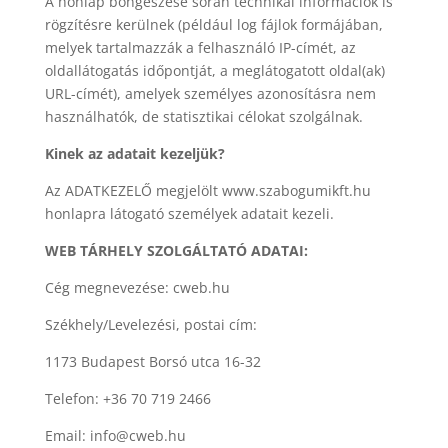
A honlap böngészése során technikai információk is
rögzítésre kerülnek (például log fájlok formájában,
melyek tartalmazzák a felhasználó IP-címét, az
oldallátogatás időpontját, a meglátogatott oldal(ak)
URL-címét), amelyek személyes azonosításra nem
használhatók, de statisztikai célokat szolgálnak.
Kinek az adatait kezeljük?
Az ADATKEZELŐ megjelölt www.szabogumikft.hu
honlapra látogató személyek adatait kezeli.
WEB TÁRHELY SZOLGÁLTATÓ ADATAI:
Cég megnevezése: cweb.hu
Székhely/Levelezési, postai cím:
1173 Budapest Borsó utca 16-32
Telefon: +36 70 719 2466
Email: info@cweb.hu