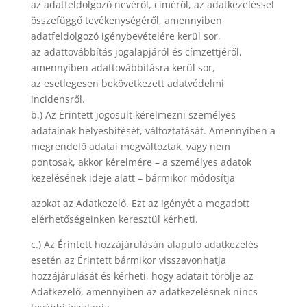
az adatfeldolgozó nevéről, címéről, az adatkezeléssel
összefüggő tevékenységéről, amennyiben
adatfeldolgozó igénybevételére kerül sor,
az adattovábbítás jogalapjáról és címzettjéről,
amennyiben adattovábbításra kerül sor,
az esetlegesen bekövetkezett adatvédelmi
incidensről.
b.) Az Érintett jogosult kérelmezni személyes
adatainak helyesbítését, változtatását. Amennyiben a
megrendelő adatai megváltoztak, vagy nem
pontosak, akkor kérelmére – a személyes adatok
kezelésének ideje alatt – bármikor módosítja
azokat az Adatkezelő. Ezt az igényét a megadott
elérhetőségeinken keresztül kérheti.
c.) Az Érintett hozzájárulásán alapuló adatkezelés
esetén az Érintett bármikor visszavonhatja
hozzájárulását és kérheti, hogy adatait törölje az
Adatkezelő, amennyiben az adatkezelésnek nincs