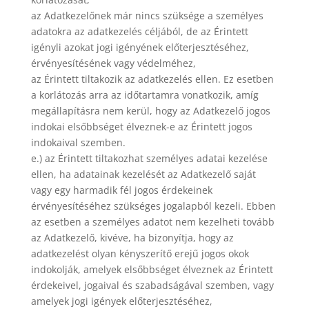
az Adatkezelőnek már nincs szüksége a személyes
adatokra az adatkezelés céljából, de az Érintett
igényli azokat jogi igényének előterjesztéséhez,
érvényesítésének vagy védelméhez,
az Érintett tiltakozik az adatkezelés ellen. Ez esetben
a korlátozás arra az időtartamra vonatkozik, amíg
megállapításra nem kerül, hogy az Adatkezelő jogos
indokai elsőbbséget élveznek-e az Érintett jogos
indokaival szemben.
e.) az Érintett tiltakozhat személyes adatai kezelése
ellen, ha adatainak kezelését az Adatkezelő saját
vagy egy harmadik fél jogos érdekeinek
érvényesítéséhez szükséges jogalapból kezeli. Ebben
az esetben a személyes adatot nem kezelheti tovább
az Adatkezelő, kivéve, ha bizonyítja, hogy az
adatkezelést olyan kényszerítő erejű jogos okok
indokolják, amelyek elsőbbséget élveznek az Érintett
érdekeivel, jogaival és szabadságával szemben, vagy
amelyek jogi igények előterjesztéséhez,