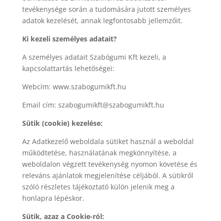
tevékenysége során a tudomására jutott személyes
adatok kezelését, annak legfontosabb jellemzőit.
Ki kezeli személyes adatait?
A személyes adatait Szabógumi Kft kezeli, a
kapcsolattartás lehetőségei:
Webcím: www.szabogumikft.hu
Email cím: szabogumikft@szabogumikft.hu
Sütik (cookie) kezelése:
Az Adatkezelő weboldala sütiket használ a weboldal
működtetése, használatának megkönnyítése, a
weboldalon végzett tevékenység nyomon követése és
releváns ajánlatok megjelenítése céljából. A sütikről
szóló részletes tájékoztató külön jelenik meg a
honlapra lépéskor.
Sütik, azaz a Cookie-ról: