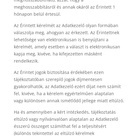
meghosszabbításról és annak okáról az Érintett 1
hónapon belül értesül.
Az Érintett kérelmét az Adatkezelő olyan formában
válaszolja meg, ahogyan az érkezett. Az Érintettnek
lehetősége van elektronikusan is benyújtani a
kérelmét, amely esetben a választ is elektronikusan
kapja meg, kivéve, ha kifejezetten másként
rendelkezik.
Az Érintet jogok biztosítása érdekében ezen
tájékoztatóban szereplő jogok díjmentesen
gyakorolhatók, az Adatkezelő ezért díjat nem számít
fel, kivéve, ha a kérelem egyértelműen alaptalan
vagy különösen annak ismétlődő jellege miatt eltúlzó.
Ha és amennyiben a kért intézkedés, tájékoztatás
eltúlzó vagy nyilvánvalóan alaptalan az Adatkezelő
ésszerű összeget számíthat fel a teljesítésért
(különös tekintettel az eltúlzó kérelmek