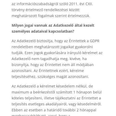
az információszabadságról szóló 2011. évi CXII.
törvény értelmező rendelkezései között
meghatározott fogalmak szerint értelmezzük.
Milyen jogai vannak az Adatkezelő által kezelt
személyes adataival kapcsolatban?
Az Adatkezelő biztosítja, hogy az Érintettek a GDPR
rendeletben meghatározott jogaikat gyakorolni
tudják. Ezen jogok gyakorlására irányuló kérelmet az
Adatkezelő nem tagadhatja meg, kivéve, ha
bizonyítja, hogy az Érintettet nem áll módjában
azonosítani. Az Érintettnek ezért, kérelme
teljesítéséhez, szükséges magát azonosítani.
Az Adatkezelő a kérelmet késedelem nélkül, de
maximum a beérkezéstől számított 1 hónapon belül
köteles teljesíteni, illetve tájékoztatni az Érintettet a
teljesítés esetleges akadályairól, vagy késedelméről.
Ebben az esetben a határidő további 2 hónappal
meghosszabbítható, azzal, hogy a